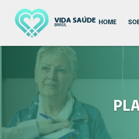
HOME
SO
PL