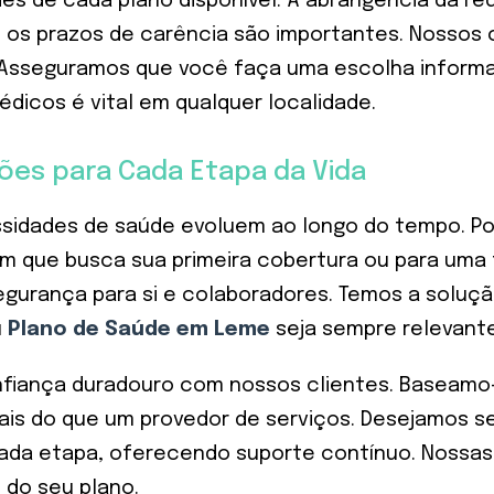
es de cada plano disponível. A abrangência da re
 e os prazos de carência são importantes. Nossos
. Asseguramos que você faça uma escolha informa
édicos é vital em qualquer localidade.
ões para Cada Etapa da Vida
essidades de saúde evoluem ao longo do tempo. P
vem que busca sua primeira cobertura ou para um
gurança para si e colaboradores. Temos a soluçã
u
Plano de Saúde em Leme
seja sempre relevante
fiança duradouro com nossos clientes. Baseamo-n
is do que um provedor de serviços. Desejamos se
da etapa, oferecendo suporte contínuo. Nossas
 do seu plano.