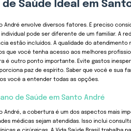
 de Saúde Ideal em Sant
André envolve diversos fatores. É preciso consid
dividual pode ser diferente de um familiar. A re
ncia estão incluídos. A qualidade do atendimento m
mos que você tenha acesso aos melhores profissi
ira é outro ponto importante. Evite gastos ines
orciona paz de espírito. Saber que você e sua fam
amos você a entender todas as opções.
lano de Saúde em Santo André
o André, a cobertura é um dos aspectos mais im
ades médicas sejam atendidas. Isso inclui consul
línicas e cirúrgicas. A Vida Saúde Brasil trabalh