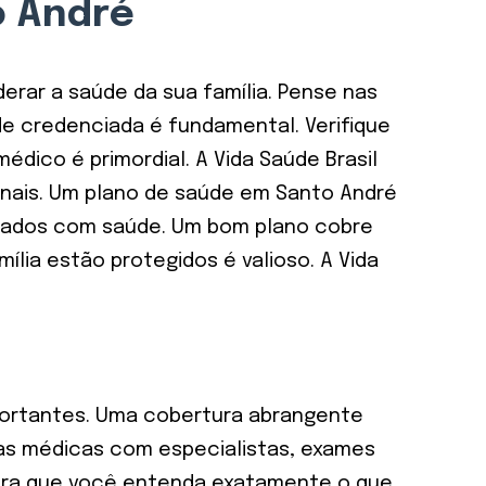
o André
erar a saúde da sua família. Pense nas
de credenciada é fundamental. Verifique
édico é primordial. A Vida Saúde Brasil
onais. Um plano de saúde em Santo André
perados com saúde. Um bom plano cobre
ília estão protegidos é valioso. A Vida
portantes. Uma cobertura abrangente
tas médicas com especialistas, exames
a para que você entenda exatamente o que