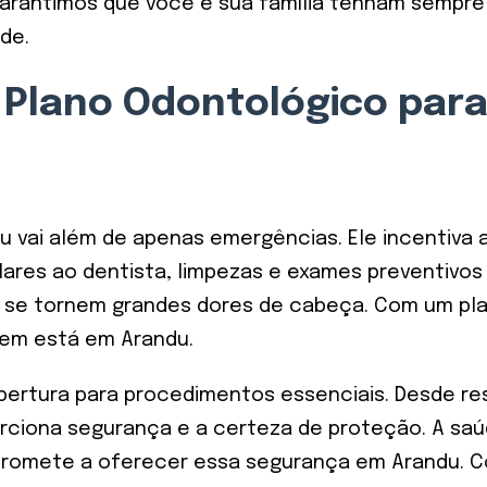
arantimos que você e sua família tenham sempre 
de.
 Plano Odontológico par
 vai além de apenas emergências. Ele incentiva 
ares ao dentista, limpezas e exames preventivos s
e se tornem grandes dores de cabeça. Com um plan
uem está em Arandu.
ertura para procedimentos essenciais. Desde res
rciona segurança e a certeza de proteção. A saúd
ompromete a oferecer essa segurança em Arandu.